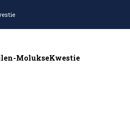
estie
jlen-MolukseKwestie