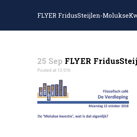
FLYER FridusSteijlen-MolukseKw
25 Sep
FLYER FridusStei
Posted at 13:01h