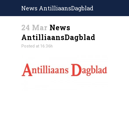
News AntilliaansDagblad
24 Mar
News
AntilliaansDagblad
Posted at 16:36h