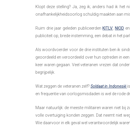
Klopt deze stelling? Ja, zeg ik; anders had ik het
onafhankelijkheidsoorlog schuldig maakten aan misdade
Ruim drie jaar geleden publiceerden
KITLV
,
NIOD
e
publiciteit op, brede instemming, een debat in het p
Als woordvoerder voor de drie instituten ben ik sin
geoordeeld en veroordeeld over hun optreden in een oo
keer waren gegaan. Veel veteranen vrezen dat onderz
begrijpelijk.
Wat zeggen de veteranen zelf?
Soldaat in Indonesië
i
en frequentie van oorlogsmisdaden is wel de rode draa
Maar natuurlijk: de meeste militairen waren niet bij
volle overtuiging konden zeggen. Dat neemt niet we
Wie daarvoor in elk geval wel verantwoordelijk waren,