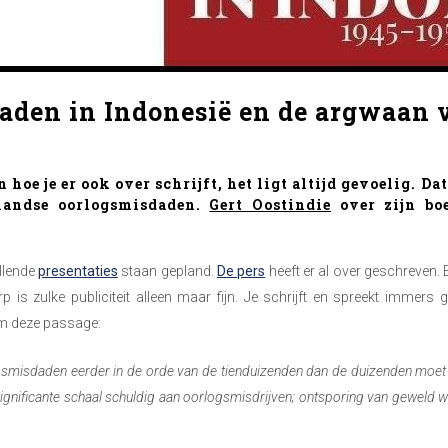
aden in Indonesië en de argwaan 
hoe je er ook over schrijft, het ligt altijd gevoelig. D
rlandse oorlogsmisdaden.
Gert Oostindie
over zijn b
illende
presentaties
staan gepland.
De pers
heeft er al over geschreven. 
is zulke publiciteit alleen maar fijn. Je schrijft en spreekt immers
eem deze passage:
ogsmisdaden eerder in de orde van de tienduizenden dan de duizenden moet
 significante schaal schuldig aan oorlogsmisdrijven; ontsporing van geweld 