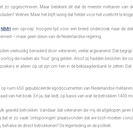
 niet zo opgeschreven. Maar betekent dit dat de meeste militairen van
n? Welnee. Maar het blijft lastig dat helder voor het voetlicht te krijge
n
NIMH
een oproep: hoogste tijd voor een breed onderzoek naar de dek
arlement – maar geen steun van de Nederlandse regering.
dsdien veelvuldig benaderd door veteranen, veelal argwanend. Dat begrijp
rlog die nadien als ‘fout’ ging gelden. Alsof zij hadden besloten die oo
oekers er alleen op uit zijn om hen in de beklaagdenbank te zetten. Dat 
s op ruim 650 gepubliceerde egodocumenten van Nederlandse militairen,
d van het boek. En ja, dat leidt, op basis van wat de betrokken 1400 mili
 zulk geweld betrokken. Vandaar dat veteranen die mij de afgelopen jaren 
g dat er zo vaak ‘ontsporingen’ plaatsvonden dat we toch moeten conc
 behalve de direct betrokkenen? De legerleiding en de politiek.