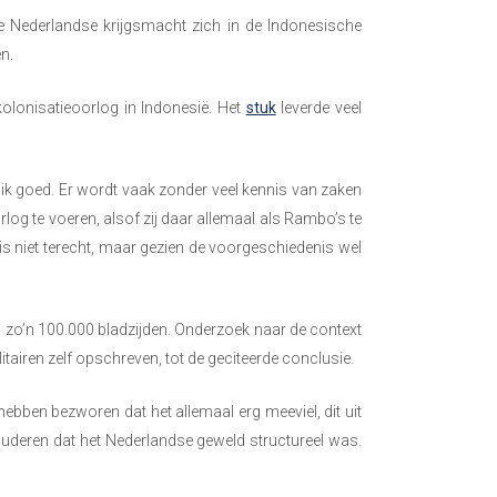
 de Nederlandse krijgsmacht zich in de Indonesische
n.
olonisatieoorlog in Indonesië. Het
stuk
leverde veel
 ik goed. Er wordt vaak zonder veel kennis van zaken
rlog te voeren, alsof zij daar allemaal als Rambo’s te
is niet terecht, maar gezien de voorgeschiedenis wel
 zo’n 100.000 bladzijden. Onderzoek naar de context
tairen zelf opschreven, tot de geciteerde conclusie.
hebben bezworen dat het allemaal erg meeviel, dit uit
luderen dat het Nederlandse geweld structureel was.