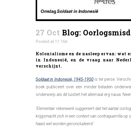
27 Oct
Blog: Oorlogsmisd
Posted at 11:16h
Kolonialisme en de nasleep ervan: wat en 
in Indonesië, en de vraag naar Nede
verschijnt.
S
oldaat in Indonesië, 1945-1950
is ter perse. Versch
boek publiceert over een minder beladen onderwerp 
onderwerp als dit luistert het allemaal erg nauw. N
‘
Elementair rekenwerk suggereert dat het aantal oorl
krijgsmacht zich in een context van contraguerrilla op
haast wel worden geconcludeerd
.’