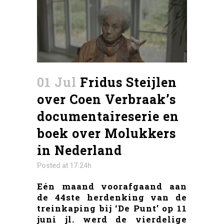
01 Jul
Fridus Steijlen
over Coen Verbraak’s
documentaireserie en
boek over Molukkers
in Nederland
Posted at 17:24h
Eén maand voorafgaand aan
de 44ste herdenking van de
treinkaping bij ‘De Punt’ op 11
juni jl. werd de vierdelige