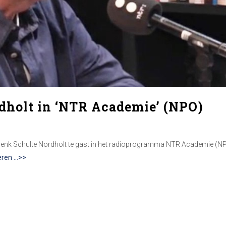
dholt in ‘NTR Academie’ (NPO)
Henk Schulte Nordholt te gast in het radioprogramma NTR Academie (NPO
teren …>>