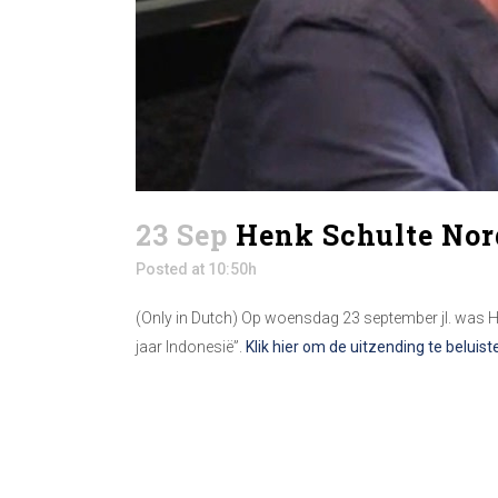
23 Sep
Henk Schulte Nor
Posted at 10:50h
(Only in Dutch) Op woensdag 23 september jl. was 
jaar Indonesië”.
Klik hier om de uitzending te beluis