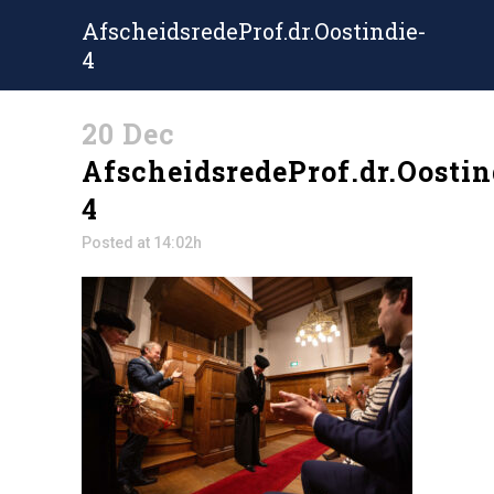
AfscheidsredeProf.dr.Oostindie-
4
20 Dec
AfscheidsredeProf.dr.Oostin
4
Posted at 14:02h