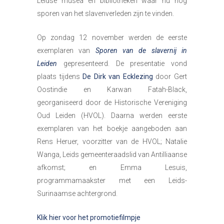
Leidse musea en bibliotheken waar nu nog
sporen van het slavenverleden zijn te vinden.
Op zondag 12 november werden de eerste
exemplaren van
Sporen van de slavernij in
Leiden
gepresenteerd. De presentatie vond
plaats tijdens
De Dirk van Ecklezing
door Gert
Oostindie en Karwan Fatah-Black,
georganiseerd door de Historische Vereniging
Oud Leiden (HVOL). Daarna werden eerste
exemplaren van het boekje aangeboden aan
Rens Heruer, voorzitter van de HVOL; Natalie
Wanga, Leids gemeenteraadslid van Antilliaanse
afkomst; en Emma Lesuis,
programmamaakster met een Leids-
Surinaamse achtergrond.
Klik hier voor het promotiefilmpje