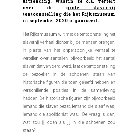
uitzending, waarin ze o.a. vertelt
over de
grote slavernij
tentoonstelling
die het Rijksmuseum
in september 2020 organiseert.
Het Rijksmuseum wilt met de tentoonstelling het
slavernij verhaal dichter bij de mensen brengen.
In plaats van het onpersoonlijke verhaal te
vertellen over aantallen, bijvoorbeeld het aantal
slaven dat vervoerd werd, laat de tentoonstelling
de bezoeker in de schoenen staan van
historische figuren die toen geleefd hebben en
verschillende posities in de samenleving
hadden. De historische figuren zijn bijvoorbeeld
iemand die slaven bezat, iemand die slaaf was,
iemand die abolitionist was. De vraag is dan,
wat zou jij doen als jij in die schoenen zou
staan?