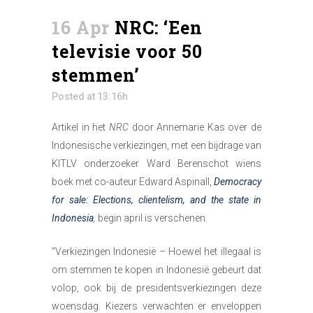
16 Apr
NRC: ‘Een
televisie voor 50
stemmen’
Posted at 13:16h
Artikel in het
NRC
door Annemarie Kas over de
Indonesische verkiezingen, met een bijdrage van
KITLV onderzoeker Ward Berenschot wiens
boek met co-auteur Edward Aspinall,
Democracy
for sale: Elections, clientelism, and the state in
Indonesia
,
begin april is verschenen.
“Verkiezingen Indonesië – Hoewel het illegaal is
om stemmen te kopen in Indonesië gebeurt dat
volop, ook bij de presidentsverkiezingen deze
woensdag. Kiezers verwachten er enveloppen