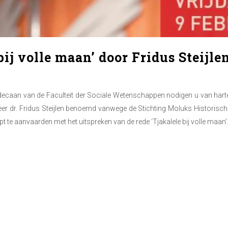
bij volle maan’ door Fridus Steijle
e decaan van de Faculteit der Sociale Wetenschappen nodigen u van harte 
heer dr. Fridus Steijlen benoemd vanwege de Stichting Moluks Historis
t te aanvaarden met het uitspreken van de rede ‘Tjakalele bij volle maan’