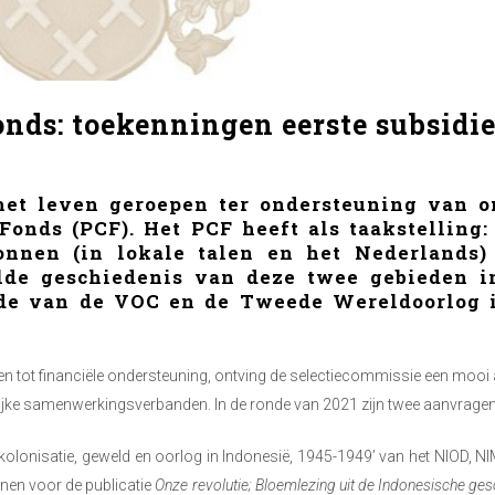
onds: toekenningen eerste subsidi
 het leven geroepen ter ondersteuning van o
 Fonds (PCF). Het PCF heeft als taakstelling
onnen (in lokale talen en het Nederlands)
lde geschiedenis van deze twee gebieden in
ode van de VOC en de Tweede Wereldoorlog 
en tot financiële ondersteuning, ontving de selectiecommissie een mooi 
jke samenwerkingsverbanden. In de ronde van 2021 zijn twee aanvrage
lonisatie, geweld en oorlog in Indonesië, 1945-1949’ van het NIOD, NI
nnen voor de publicatie
Onze revolutie; Bloemlezing uit de Indonesische gesc