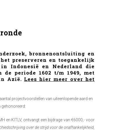
eronde
nderzoek, bronnenontsluiting en
: het preserveren en toegankelijk
 in Indonesië en Nederland die
 de periode 1602 t/m 1949, met
in Azië.
Lees hier meer over het
aantal projectvoorstellen van uiteenlopende aard en
n gehonoreerd:
MH en KITLV, ontvangt een bijdrage van €6000,- voor
hiedschrijving over de strijd voor de onafhankelijkheid,