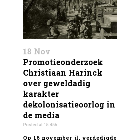
18 Nov
Promotieonderzoek
Christiaan Harinck
over geweldadig
karakter
dekolonisatieoorlog in
de media
Posted at 15:45h
Op 16 november jl. verdedigde