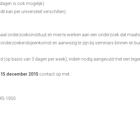
dagen is ook mogelijk).
t kan per universiteit verschillen).
naal onderzoeksinstituut en mee te werken aan een onderzoek dat maatsch
n onderzoekersbijeenkomst en aanwezig te zijn bij seminars binnen en bu
 (op basis van 3 dagen per week), indien nodig aangevuld met een tege
r
15 december 2015
contact op met:
945-1950