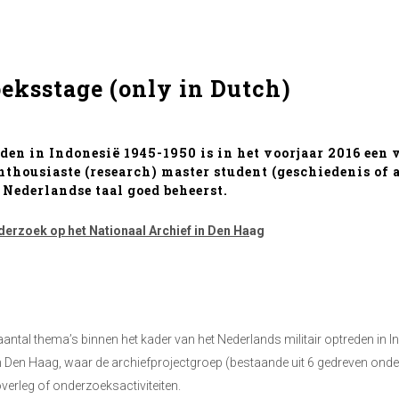
eksstage (only in Dutch)
eden in Indonesië 1945-1950 is in het voorjaar 2016 een
nthousiaste (research) master student (geschiedenis of 
 Nederlandse taal goed beheerst.
derzoek op het Nationaal Archief in Den Ha
ag
aantal thema’s binnen het kader van het Nederlands militair optreden i
 in Den Haag, waar de archiefprojectgroep (bestaande uit 6 gedreven ond
overleg of onderzoeksactiviteiten.