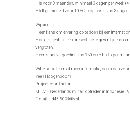
– is voor 3 maanden, minimaal 3 dagen per week (4 
– telt gemiddeld voor 10 ECT (op basis van 3 dagen, di
Wij bieden:
– een kans om ervaring op te doen bij een internatio
– de gelegenheid een presentatie te geven tijdens ee
vergroten.
– een stagevergoeding van 180 euro bruto per maand
Wil je solliciteren of meer informatie, neem dan voo
Ireen Hoogenboom
Projectcoördinator
KITLV – Nederlands militair optreden in Indonesië 1
E-mail:
ind45-50@kitlv.nl