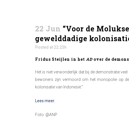
22 Jun
“Voor de Molukse
gewelddadige kolonisati
Posted at 22:23h
Fridus Steijlen in het
AD
over de demonst
Het is niet verwonderlijk dat bij de demonstratie 
bewoners zijn vermoord om het monopolie op de s
kolonisatie van Indonesië.”
Lees meer.
Foto: @ANP.