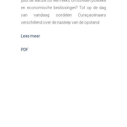
juist de aanzet tot een reeks omstreden politieke
en economische beslissingen? Tot op de dag
van vandaag oordelen Curaçaoënaars
verschillend over de nasleep van de opstand.
Lees meer.
PDF